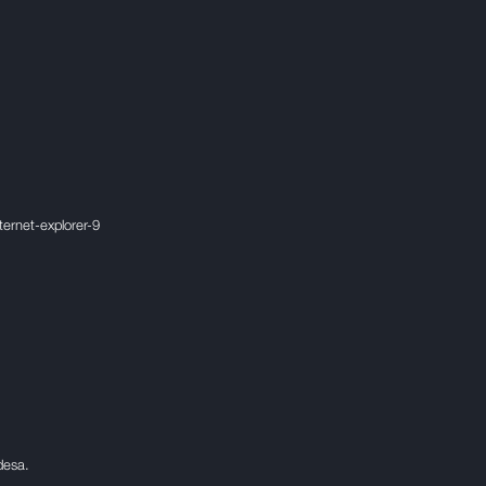
ernet-explorer-9
adesa.