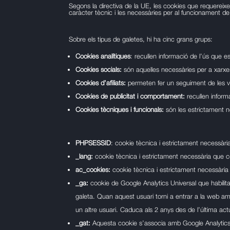
Segons la directiva de la UE, les cookies que requereixen
caràcter tècnic i les necessàries per al funcionament d
Sobre els tipus de galetes, hi ha cinc grans grups:
Cookies analítiques
: recullen informació de l’ús que es
Cookies socials:
són aquelles necessàries per a xarxes
Cookies d’afiliats:
permeten fer un seguiment de les vis
Cookies de publicitat i comportament:
recullen informa
Cookies tècniques i funcionals:
són les estrictament ne
PHPSESSID
: cookie tècnica i estrictament necessària
_lang:
cookie tècnica i estrictament necessària que co
ac_cookies:
cookie tècnica i estrictament necessària q
_ga:
cookie de Google Analytics Universal que habilita
galeta. Quan aquest usuari torni a entrar a la web am
un altre usuari. Caduca als 2 anys des de l’última act
_gat:
Aquesta cookie s’associa amb Google Analytics. S’u