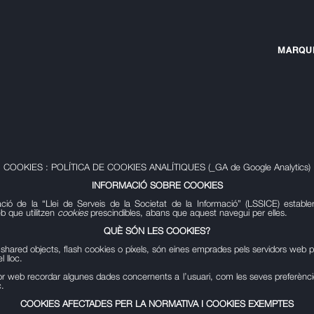
MARQU
COOKIES : POLÍTICA DE COOKIES ANALÍTIQUES (_GA de Google Analytics)
INFORMACIÓ SOBRE COOKIES
ció de la “Llei de Serveis de la Societat de la Informació” (LSSICE) establer
b que utilitzen
cookies
prescindibles, abans que aquest navegui per elles.
QUÈ SÓN LES COOKIES?
cal shared objects, flash cookies o píxels, són eines emprades pels servidors we
l lloc.
dor web recordar algunes dades concernents a l’usuari, com les seves preferències
c.
COOKIES AFECTADES PER LA NORMATIVA I COOKIES EXEMPTES