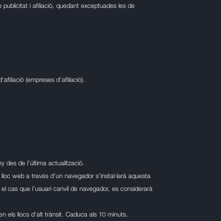
 publicitat i afiliació, quedant exceptuades les de
filiació (empreses d’afiliació).
 des de l’última actualització.
l lloc web a través d’un navegador s’instal·larà aquesta
el cas que l’usuari canviï de navegador, es considerarà
en els llocs d’alt trànsit. Caduca als 10 minuts.