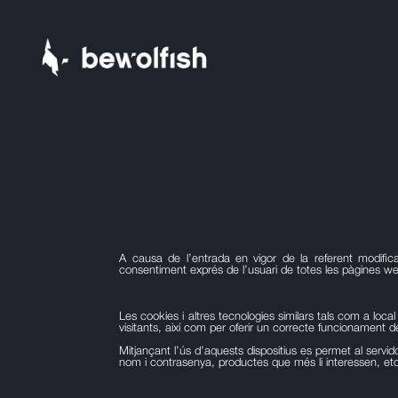
A causa de l’entrada en vigor de la referent modifica
consentiment exprés de l’usuari de totes les pàgines we
Les cookies i altres tecnologies similars tals com a lo
visitants, així com per oferir un correcte funcionament de
Mitjançant l’ús d’aquests dispositius es permet al servi
nom i contrasenya, productes que més li interessen, et