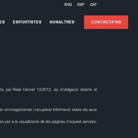
ENG
ESP
CAT
ES
ESPORTISTES
NOSALTRES
CONTACTA’NS
ta pel Reial Decret 13/2012, és d’obligació obtenir el
b per emmagatzemar i recuperar informació sobre els seus
 per a la visualització de les pàgines d’aquest servidor,