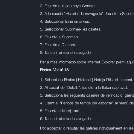
Fes clic a la pestanya General.
A la secció “Historial de navegació”, feu clic a Suprimeix
Seleccionar Eliminar arxius.
Seleccionar Suprimeix les galetes.
Feu clic a Suprimeix.
Fes clic a D’acord.
Tanca i reinicia el navegador.
Per a més informació sobre Internet Explorer premi aqu
Firefox. Versió 18
Selecciona Firefox | Historial | Neteja l’historial recent.
Al costat de “Detalls”, fes clic a la fletxa cap avall.
Selecciona les següents caselles de verificació: gale
Usant el “Període de temps per esborrar” al menú des
Feu clic a Neteja ara.
Tanca i reinicia el navegador.
Pot acceptar o rebutjar les galetes individualment en les