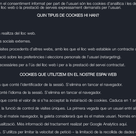
 el consentiment informat per part de l’usuari són les cookies d’analítica i les de
e lloc web o la prestació de serveis expressament demanats per l’usuari.
QUIN TIPUS DE COOKIES HI HAN?
 realitza del lloc web.
 socials externes.
ites procedents d’altres webs, amb les que el lloc web estableix un contracte d‘a
ció sobre les preferències i eleccions personals de l’usuari (retargeting).
cessàries per a l’ús del lloc web i per a la prestació del servei contractat.
COOKIES QUE UTILITZEM EN EL NOSTRE ESPAI WEB
 que conté l’identificador de la sessió. S’elimina en tancar el navegador.
nté l’idioma de la sessió. S’elimina en tancar el navegador.
ue conté el valor de si s’ha acceptat la instal·lació de cookies. Caduca en 1 any
 la funció de control de visites úniques. La primera vegada que un usuari entri a
b el mateix navegador, la galeta considerarà que és el mateix usuari. Només en 
ualització. Més informació del tractament realizat per Google Analytics
aquí
.
tilitza per limitar la velocitat de petició – la limitació de la recollida de dades 