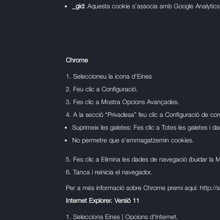
_gid:
Aquesta cookie s’associa amb Google Analytics. S’
Chrome
Seleccioneu la icona d’Eines
Feu clic a Configuració.
Fes clic a Mostra Opcions Avançades.
A la secció “Privadesa” feu clic a Configuració de con
Suprimeix les galetes: Fes clic a Totes les galetes i d
No permetre que s’emmagatzemin cookies.
Fes clic a Elimina les dades de navegació (buidar la 
Tanca i reinicia el navegador.
Per a més informació sobre Chrome premi aquí:
http:/
Internet Explorer. Versió 11
Selecciona Eines | Opcions d’Internet.