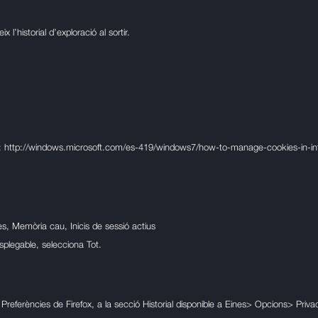
 l’historial d’exploració al sortir.
í:
http://windows.microsoft.com/es-419/windows7/how-to-manage-cookies-in-int
tes, Memòria cau, Inicis de sessió actius
plegable, selecciona Tot.
 Preferències de Firefox, a la secció Historial disponible a Eines> Opcions> Priv