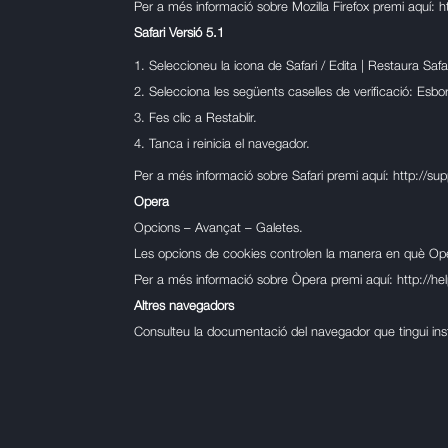
Per a més informació sobre Mozilla Firefox premi aquí:
h
Safari Versió 5.1
Seleccioneu la icona de Safari / Edita | Restaura Safar
Selecciona les següents caselles de verificació: Esborr
Fes clic a Restablir.
Tanca i reinicia el navegador.
Per a més informació sobre Safari premi aquí:
http://su
Opera
Opcions – Avançat – Galetes.
Les opcions de cookies controlen la manera en què Oper
Per a més informació sobre Òpera premi aquí:
http://h
Altres navegadors
Consulteu la documentació del navegador que tingui insta