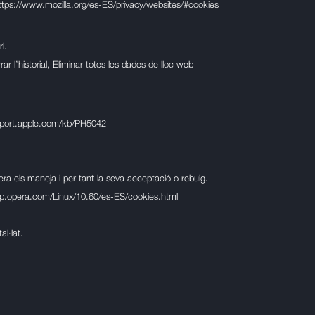
ttps://www.mozilla.org/es-ES/privacy/websites/#cookies
i.
ar l’historial, Eliminar totes les dades de lloc web
pport.apple.com/kb/PH5042
a els maneja i per tant la seva acceptació o rebuig.
elp.opera.com/Linux/10.60/es-ES/cookies.html
l·lat.