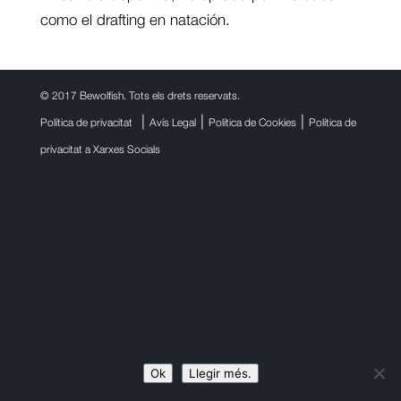
como el drafting en natación.
©
2017 Bewolfish. Tots els drets reservats.
|
|
|
Política de privacitat
Avís Legal
Política de Cookies
Política de
privacitat a Xarxes Socials
Ok
Llegir més.