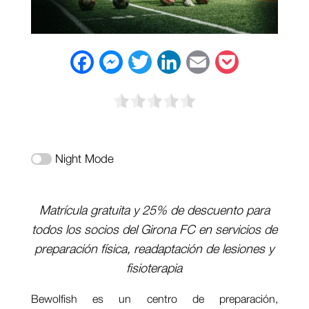
F
M
T
L
E
P
a
e
w
i
m
o
c
s
i
n
a
c
e
s
t
k
i
k
b
e
t
e
l
e
Night Mode
o
n
e
d
t
o
g
r
I
Matrícula gratuita y 25% de descuento para
k
e
n
todos los socios del Girona FC en servicios de
preparación física, readaptación de lesiones y
r
fisioterapia
Bewolfish es un centro de preparación,