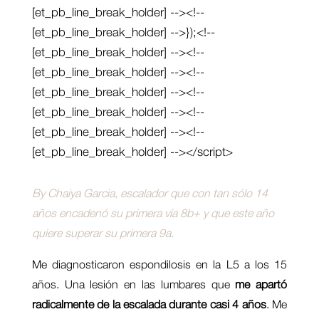
[et_pb_line_break_holder] --><!--
[et_pb_line_break_holder] -->});<!--
[et_pb_line_break_holder] --><!--
[et_pb_line_break_holder] --><!--
[et_pb_line_break_holder] --><!--
[et_pb_line_break_holder] --><!--
[et_pb_line_break_holder] --><!--
[et_pb_line_break_holder] --></script>
By Chaiya Garcia, escalador que con tan sólo 14
años encadenó su primera vía 8b+ y que este año
quiere superar su primera 9a.
Me diagnosticaron espondilosis en la L5 a los 15
años. Una lesión en las lumbares que
me apartó
radicalmente de la escalada durante casi 4 años
. Me