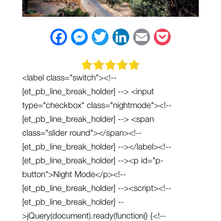
F
M
T
L
E
P
a
e
w
i
m
o
c
s
i
n
a
c
<label class="switch"><!--
e
s
t
k
i
k
[et_pb_line_break_holder] --> <input
b
e
t
e
l
e
type="checkbox" class="nightmode"><!--
[et_pb_line_break_holder] --> <span
o
n
e
d
t
class="slider round"></span><!--
o
g
r
I
[et_pb_line_break_holder] --></label><!--
k
e
n
[et_pb_line_break_holder] --><p id="p-
r
button">Night Mode</p><!--
[et_pb_line_break_holder] --><script><!--
[et_pb_line_break_holder] --
>jQuery(document).ready(function() {<!--