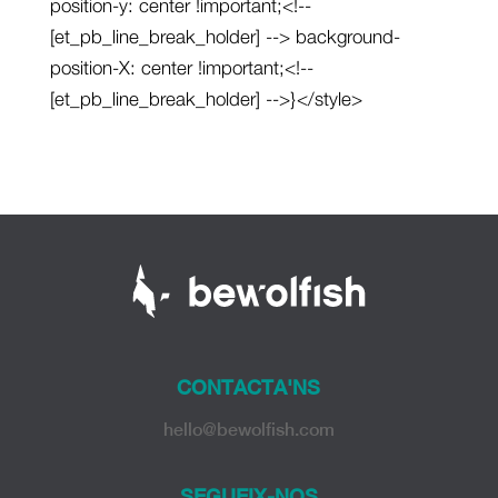
position-y: center !important;<!--
[et_pb_line_break_holder] --> background-
position-X: center !important;<!--
[et_pb_line_break_holder] -->}</style>
CONTACTA'NS
hello@bewolfish.com
SEGUEIX-NOS