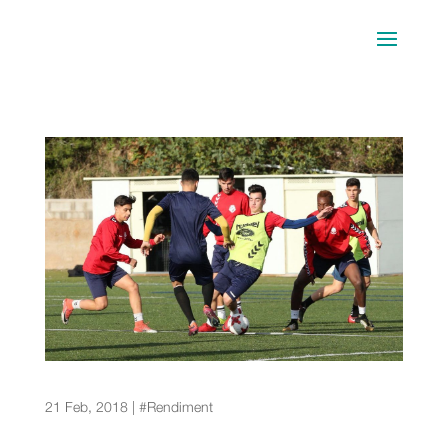
Consells per a una bona readaptació per lesió
del lligament creuat anterior
21 Feb, 2018
|
#Rendiment