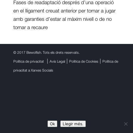
Fases de readaptació després d’una operació
en el lligament creuat anterior per tornar a jugar
amb garanties d’estar al màxim nivell o de no
tornar a recaure
©
2017 Bewolfish. Tots els drets reservats.
|
|
|
Política de privacitat
Avís Legal
Política de Cookies
Política de
privacitat a Xarxes Socials
Ok
Llegir més.