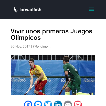
Vivir unos primeros Juegos
Olímpicos
30 Nov, 2017
|
#Rendiment
F
M
T
L
E
P