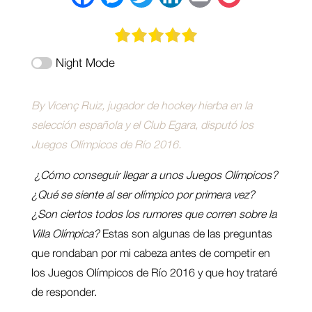
a
e
w
i
m
o
c
s
i
n
a
c
Night Mode
e
s
t
k
i
k
b
e
t
e
l
e
By Vicenç Ruiz, jugador de hockey hierba en la
o
n
e
d
t
selección española y el Club Egara, disputó los
o
g
r
I
Juegos Olímpicos de Río 2016.
k
e
n
¿Cómo conseguir llegar a unos Juegos Olímpicos?
r
¿Qué se siente al ser olímpico por primera vez?
¿Son ciertos todos los rumores que corren sobre la
Villa Olímpica?
Estas son algunas de las preguntas
que rondaban por mi cabeza antes de competir en
los Juegos Olímpicos de Río 2016 y que hoy trataré
de responder.