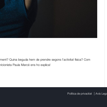
beguda isotònica?
ment? Quina beguda hem de prendre segons l’activitat física? Com
icionista Paula Marcé ens ho explica!
|
Política de privacitat
Avís Lega