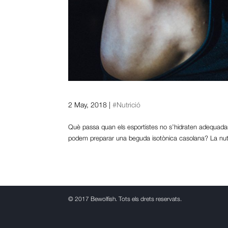
Què ha de tenir una bona 
2 May, 2018
|
#Nutrició
Què passa quan els esportistes no s’hidraten adequada
podem preparar una beguda isotònica casolana? La nutr
©
2017 Bewolfish. Tots els drets reservats.