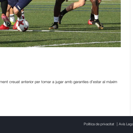
adaptació per lesió del lligament
ment creuat anterior per tornar a jugar amb garanties d’estar al màxim
|
Política de privacitat
Avís Lega