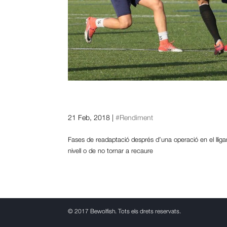
Consells per a una bona re
creuat anterior
21 Feb, 2018
|
#Rendiment
Fases de readaptació després d’una operació en el lliga
nivell o de no tornar a recaure
©
2017 Bewolfish. Tots els drets reservats.