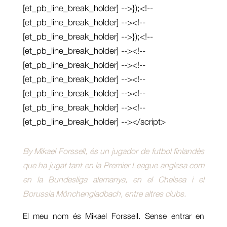
[et_pb_line_break_holder] -->});<!--
[et_pb_line_break_holder] --><!--
[et_pb_line_break_holder] -->});<!--
[et_pb_line_break_holder] --><!--
[et_pb_line_break_holder] --><!--
[et_pb_line_break_holder] --><!--
[et_pb_line_break_holder] --><!--
[et_pb_line_break_holder] --><!--
[et_pb_line_break_holder] --></script>
By Mikael Forssell, és un jugador de futbol finlandès
que ha jugat tant en la Premier League anglesa com
en la Bundesliga alemanya, en el Chelsea i el
Borussia Mönchengladbach, entre altres clubs.
El meu nom és Mikael Forssell. Sense entrar en