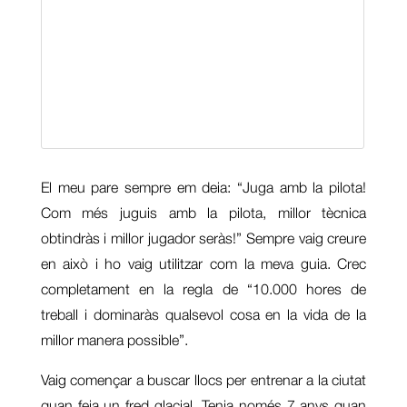
El meu pare sempre em deia: “Juga amb la pilota!
Com més juguis amb la pilota, millor tècnica
obtindràs i millor jugador seràs!” Sempre vaig creure
en això i ho vaig utilitzar com la meva guia. Crec
completament en la regla de “10.000 hores de
treball i dominaràs qualsevol cosa en la vida de la
millor manera possible”.
Vaig començar a buscar llocs per entrenar a la ciutat
quan feia un fred glacial. Tenia només 7 anys quan