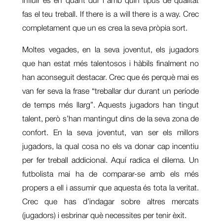
influir és en quant dur i amb quin tipus de qualitat
fas el teu treball. If there is a will there is a way. Crec
completament que un es crea la seva pròpia sort.
Moltes vegades, en la seva joventut, els jugadors
que han estat més talentosos i hàbils finalment no
han aconseguit destacar. Crec que és perquè mai es
van fer seva la frase “treballar dur durant un període
de temps més llarg”. Aquests jugadors han tingut
talent, però s’han mantingut dins de la seva zona de
confort. En la seva joventut, van ser els millors
jugadors, la qual cosa no els va donar cap incentiu
per fer treball addicional. Aquí radica el dilema. Un
futbolista mai ha de comparar-se amb els més
propers a ell i assumir que aquesta és tota la veritat.
Crec que has d’indagar sobre altres mercats
(jugadors) i esbrinar què necessites per tenir èxit.