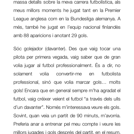
massa detalls sobre la meva carrera futbolística, als
meus millors moments he jugat tant en la Premier
League anglesa com en la Bundesliga alemanya. A
més, també he jugat en l’equip nacional finlandès
amb 88 aparicions i anotant 29 gols.
Sóc golejador (davanter). Des que vaig tocar una
pilota per primera vegada, vaig saber que de gran
volia jugar al futbol professionalment. És a dir, no
solament volia convertir-me en futbolista
professional, sinó que volia marcar gols… molts
gols! Encara que en general sempre m’ha agradat el
futbol, vaig créixer veient el futbol “a través dels ulls
d’un davanter”. Només m’interessava veure els gols.
Sovint, quan veia un partit de 90 minuts, m’avorria.
Preferia anar a entrenar pel meu compte i veure les
millors jugades i gols després del partit, en el resum.