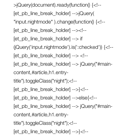
>jQuery(document).ready(function() {<!--
[et_pb_line_break_holder] -->jQuery(
"input.nightmode" ).change(function() {<!--
[et_pb_line_break_holder] --><!--
[et_pb_line_break_holder] --> if
(jQuery('input.nightmode').is(':checked')) {<!--
[et_pb_line_break_holder] --> <!--
[et_pb_line_break_holder] --> jQuery("#main-
content,#article,h1.entry-
title").toggleClass("night");<!--
[et_pb_line_break_holder] -->}<!--
[et_pb_line_break_holder] -->else{<!--
[et_pb_line_break_holder] --> jQuery("#main-
content,#article,h1.entry-
title").toggleClass("night");<!--
[et_pb_line_break_holder] -->}<!--