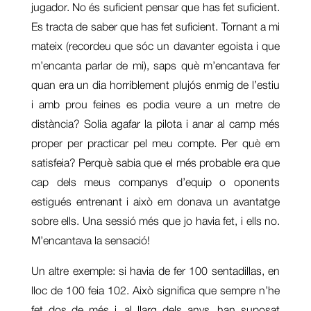
jugador. No és suficient pensar que has fet suficient.
Es tracta de saber que has fet suficient. Tornant a mi
mateix (recordeu que sóc un davanter egoista i que
m’encanta parlar de mi), saps què m’encantava fer
quan era un dia horriblement plujós enmig de l’estiu
i amb prou feines es podia veure a un metre de
distància? Solia agafar la pilota i anar al camp més
proper per practicar pel meu compte. Per què em
satisfeia? Perquè sabia que el més probable era que
cap dels meus companys d’equip o oponents
estigués entrenant i això em donava un avantatge
sobre ells. Una sessió més que jo havia fet, i ells no.
M’encantava la sensació!
Un altre exemple: si havia de fer 100 sentadillas, en
lloc de 100 feia 102. Això significa que sempre n’he
fet dos de més i, al llarg dels anys, han suposat