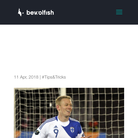
“Has de ser molt bo en
alguna cosa. No és suficient
que un futbolista sigui bo
en tot”
11 Apr, 2018
|
#Tips&Tricks