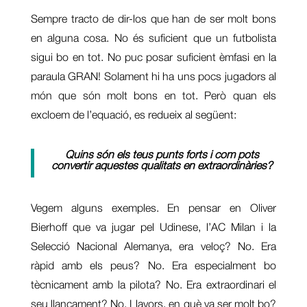
Sempre tracto de dir-los que han de ser molt bons
en alguna cosa. No és suficient que un futbolista
sigui bo en tot. No puc posar suficient èmfasi en la
paraula GRAN! Solament hi ha uns pocs jugadors al
món que són molt bons en tot. Però quan els
excloem de l’equació, es redueix al següent:
Quins són els teus punts forts i com pots
convertir aquestes qualitats en extraordinàries?
Vegem alguns exemples. En pensar en Oliver
Bierhoff que va jugar pel Udinese, l’AC Milan i la
Selecció Nacional Alemanya, era veloç? No. Era
ràpid amb els peus? No. Era especialment bo
tècnicament amb la pilota? No. Era extraordinari el
seu llançament? No. Llavors, en què va ser molt bo?