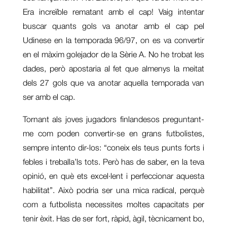
Era increïble rematant amb el cap! Vaig intentar
buscar quants gols va anotar amb el cap pel
Udinese en la temporada 96/97, on es va convertir
en el màxim golejador de la Sèrie A. No he trobat les
dades, però apostaria al fet que almenys la meitat
dels 27 gols que va anotar aquella temporada van
ser amb el cap.
Tornant als joves jugadors finlandesos preguntant-
me com poden convertir-se en grans futbolistes,
sempre intento dir-los: “coneix els teus punts forts i
febles i treballa’ls tots. Però has de saber, en la teva
opinió, en què ets excel·lent i perfeccionar aquesta
habilitat”. Això podria ser una mica radical, perquè
com a futbolista necessites moltes capacitats per
tenir èxit. Has de ser fort, ràpid, àgil, tècnicament bo,