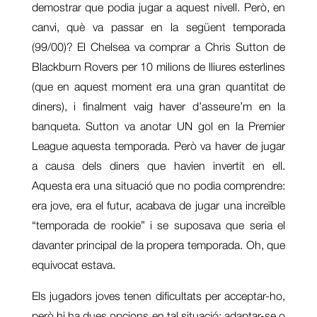
demostrar que podia jugar a aquest nivell. Però, en
canvi, què va passar en la següent temporada
(99/00)? El Chelsea va comprar a Chris Sutton de
Blackburn Rovers per 10 milions de lliures esterlines
(que en aquest moment era una gran quantitat de
diners), i finalment vaig haver d’asseure’m en la
banqueta. Sutton va anotar UN gol en la Premier
League aquesta temporada. Però va haver de jugar
a causa dels diners que havien invertit en ell.
Aquesta era una situació que no podia comprendre:
era jove, era el futur, acabava de jugar una increïble
“temporada de rookie” i se suposava que seria el
davanter principal de la propera temporada. Oh, que
equivocat estava.
Els jugadors joves tenen dificultats per acceptar-ho,
però hi ha dues opcions en tal situació: adaptar-se o