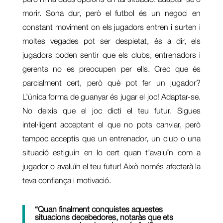
morir. Sona dur, però el futbol és un negoci en
constant moviment on els jugadors entren i surten i
moltes vegades pot ser despietat, és a dir, els
jugadors poden sentir que els clubs, entrenadors i
gerents no es preocupen per ells. Crec que és
parcialment cert, però què pot fer un jugador?
L’única forma de guanyar és jugar el joc! Adaptar-se.
No deixis que el joc dicti el teu futur. Sigues
intel·ligent acceptant el que no pots canviar, però
tampoc acceptis que un entrenador, un club o una
situació estiguin en lo cert quan t’avaluïn com a
jugador o avaluïn el teu futur! Això només afectarà la
teva confiança i motivació.
“Quan finalment conquistes aquestes
situacions decebedores,
notaràs que ets