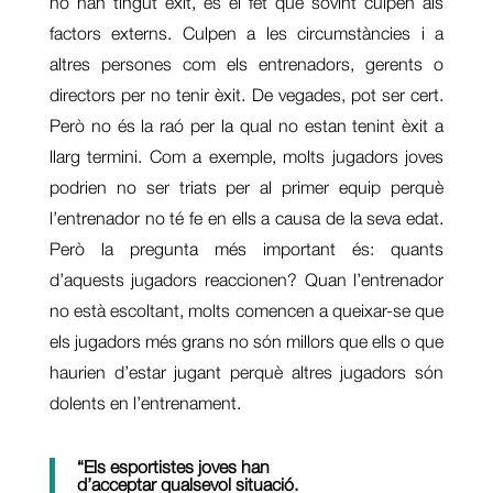
no han tingut èxit, és el fet que sovint culpen als
factors externs. Culpen a les circumstàncies i a
altres persones com els entrenadors, gerents o
directors per no tenir èxit. De vegades, pot ser cert.
Però no és la raó per la qual no estan tenint èxit a
llarg termini. Com a exemple, molts jugadors joves
podrien no ser triats per al primer equip perquè
l’entrenador no té fe en ells a causa de la seva edat.
Però la pregunta més important és: quants
d’aquests jugadors reaccionen? Quan l’entrenador
no està escoltant, molts comencen a queixar-se que
els jugadors més grans no són millors que ells o que
haurien d’estar jugant perquè altres jugadors són
dolents en l’entrenament.
“Els esportistes joves han
d’acceptar qualsevol situació.