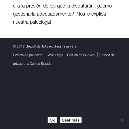
ella la presión de los que la disputarán. ¿Cómo
gestionarla adecuadamente? ¡Nos lo explica
nuestra psicóloga!
©
2017 Bewolfish. Tots els drets reservats.
|
|
|
Política de privacitat
Avís Legal
Política de Cookies
Política de
privacitat a Xarxes Socials
Ok
Leer más