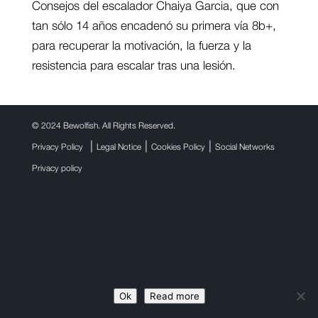
Consejos del escalador Chaiya Garcia, que con
tan sólo 14 años encadenó su primera vía 8b+,
para recuperar la motivación, la fuerza y la
resistencia para escalar tras una lesión.
©
2024 Bewolfish. All Rights Reserved.
|
|
|
Privacy Policy
Legal Notice
Cookies Policy
Social Networks
Privacy policy
Ok
Read more