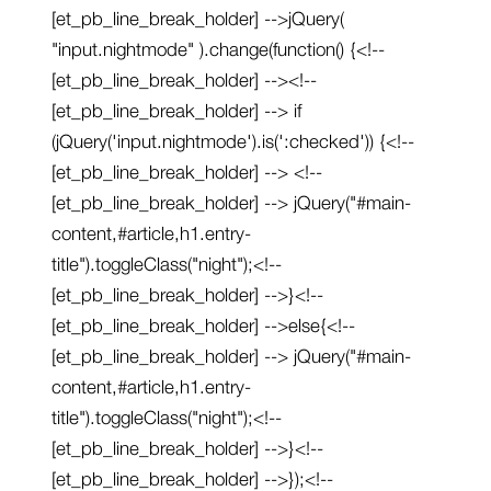
[et_pb_line_break_holder] -->jQuery(
"input.nightmode" ).change(function() {<!--
[et_pb_line_break_holder] --><!--
[et_pb_line_break_holder] --> if
(jQuery('input.nightmode').is(':checked')) {<!--
[et_pb_line_break_holder] --> <!--
[et_pb_line_break_holder] --> jQuery("#main-
content,#article,h1.entry-
title").toggleClass("night");<!--
[et_pb_line_break_holder] -->}<!--
[et_pb_line_break_holder] -->else{<!--
[et_pb_line_break_holder] --> jQuery("#main-
content,#article,h1.entry-
title").toggleClass("night");<!--
[et_pb_line_break_holder] -->}<!--
[et_pb_line_break_holder] -->});<!--