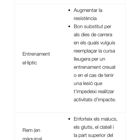
Augmentar la
resistència
Bon substitut per
als dies de carrera
en els quals vulguis
reemplaçar la cursa
Entrenament
lleugera per un
el·líptic
entrenament creuat
o en el cas de tenir
una lesió que
t’impedeixi realitzar
activitats d’impacte.
Enforteix els malucs,
els glutis, el clatell i
Rem (en
la part superior del
màquina)