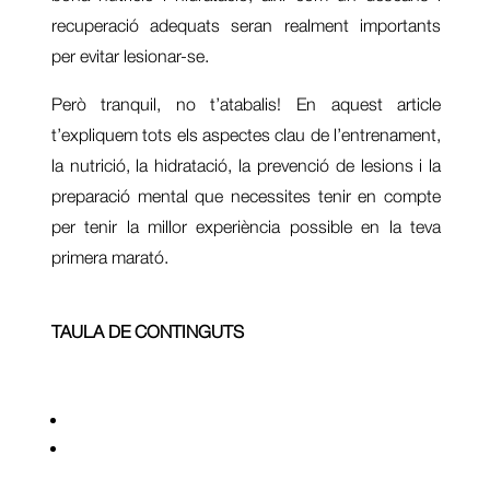
recuperació adequats seran realment importants
per evitar lesionar-se.
Però tranquil, no t’atabalis! En aquest article
t’expliquem tots els aspectes clau de l’entrenament,
la nutrició, la hidratació, la prevenció de lesions i la
preparació mental que necessites tenir en compte
per tenir la millor experiència possible en la teva
primera marató.
TAULA DE CONTINGUTS
ENTRENAMENT
Per què has de seguir un pla d’entrenament?
Com triar el pla d’entrenament més adequat per la
teva primera marató?