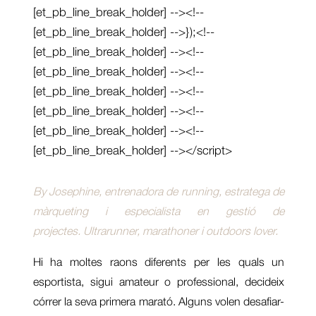
[et_pb_line_break_holder] --><!--
[et_pb_line_break_holder] -->});<!--
[et_pb_line_break_holder] --><!--
[et_pb_line_break_holder] --><!--
[et_pb_line_break_holder] --><!--
[et_pb_line_break_holder] --><!--
[et_pb_line_break_holder] --><!--
[et_pb_line_break_holder] --></script>
By Josephine, entrenadora de running, estratega de
màrqueting i especialista en gestió de
projectes. Ultrarunner, marathoner i outdoors lover.
Hi ha moltes raons diferents per les quals un
esportista, sigui amateur o professional, decideix
córrer la seva primera marató. Alguns volen desafiar-