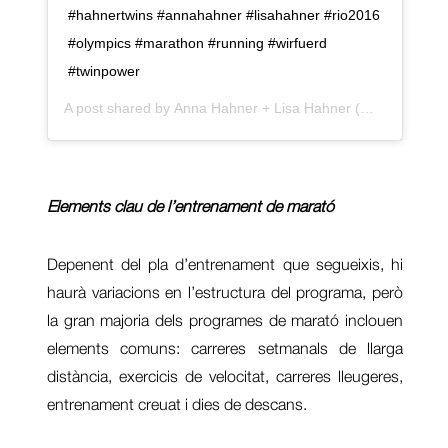
#hahnertwins #annahahner #lisahahner #rio2016
#olympics #marathon #running #wirfuerd
#twinpower
A post shared by
Anna Hahner + Lisa Hahner
(@hahnertwins) on
Elements clau de l’entrenament de marató
Depenent del pla d’entrenament que segueixis, hi
haurà variacions en l’estructura del programa, però
la gran majoria dels programes de marató inclouen
elements comuns: carreres setmanals de llarga
distància, exercicis de velocitat, carreres lleugeres,
entrenament creuat i dies de descans.