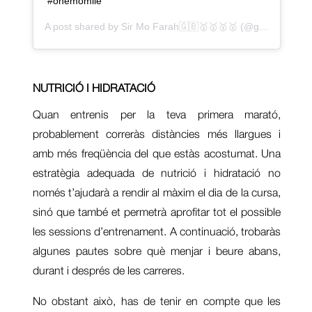
#onemomile
A post shared by
Sir Mo Farah🇬🇧🥇🥇🥇🥇
(@gomofarah) on
NUTRICIÓ I HIDRATACIÓ
Quan entrenis per la teva primera marató,
probablement correràs distàncies més llargues i
amb més freqüència del que estàs acostumat. Una
estratègia adequada de nutrició i hidratació no
només t’ajudarà a rendir al màxim el dia de la cursa,
sinó que també et permetrà aprofitar tot el possible
les sessions d’entrenament. A continuació, trobaràs
algunes pautes sobre què menjar i beure abans,
durant i després de les carreres.
No obstant això, has de tenir en compte que les