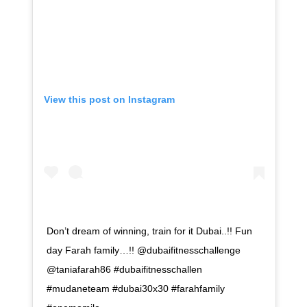
View this post on Instagram
Don’t dream of winning, train for it Dubai..!! Fun
day Farah family…!! @dubaifitnesschallenge
@taniafarah86 #dubaifitnesschallen
#mudaneteam #dubai30x30 #farahfamily