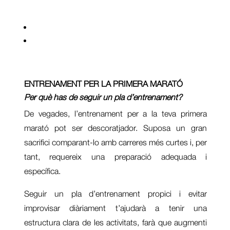
PREPARACIÓ MENTAL
Com mantenir-se motivat durant l’entrenament?
Com mantenir la confiança el dia de la cursa?
ENTRENAMENT PER LA PRIMERA MARATÓ
Per què has de seguir un pla d’entrenament?
De vegades, l’entrenament per a la teva primera
marató pot ser descoratjador. Suposa un gran
sacrifici comparant-lo amb carreres més curtes i, per
tant, requereix una preparació adequada i
específica.
Seguir un pla d’entrenament propici i evitar
improvisar diàriament t’ajudarà a tenir una
estructura clara de les activitats, farà que augmenti