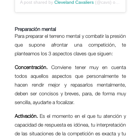
A post shared by
Cleveland Cavaliers
(@cavs) on
Oct 29, 2
P
reparación mental
Para preparar el terreno mental y combatir la presión
que supone afrontar una competición, te
planteamos los 3 aspectos claves que siguen:
Concentración.
Conviene tener muy en cuenta
todos aquellos aspectos que personalmente te
hacen rendir mejor y repasarlos mentalmente,
deben ser concisos y breves, para, de forma muy
sencilla, ayudarte a focalizar.
Activación.
Es el momento en el que tu atención y
capacidad de respuesta es idónea, tu interpretación
de las situaciones de la competición es exacta y tu