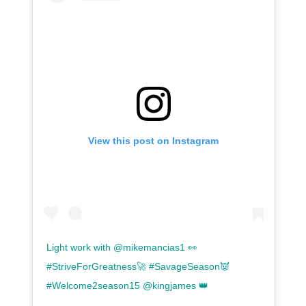
View this post on Instagram
Light work with @mikemancias1 👀
#StriveForGreatness🚀 #SavageSeason👿
#Welcome2season15 @kingjames 👑