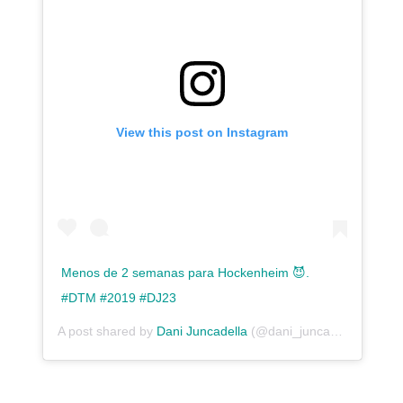
View this post on Instagram
Menos de 2 semanas para Hockenheim 😈.
#DTM #2019 #DJ23
A post shared by
Dani Juncadella
(@dani_juncadella) on
Apr