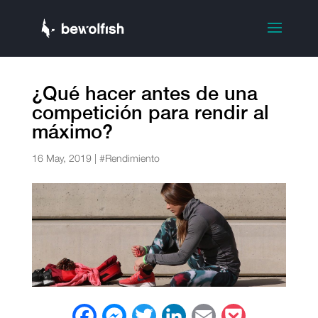
¿Qué hacer antes de una
competición para rendir al
máximo?
16 May, 2019
|
#Rendimiento
F
M
T
L
E
P