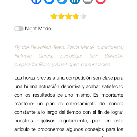
a
e
w
i
m
o
c
s
i
n
a
c
Night Mode
e
s
t
k
i
k
b
e
t
e
l
e
By the Bewolfish Team. Paula Marcé, nutricionista;
o
n
e
d
t
Nathalie Garcia, psicológa; Xevi Salvador,
o
g
r
I
preparador físico; y Aina López, comunicación.
k
e
n
Las horas previas a una competición son clave para
r
una buena actuación deportiva y acabar satisfecho
con los resultados de uno mismo. Es importante
mantener un plan de entrenamiento de manera
constante a lo largo del tiempo con el fin de lograr
nuestros objetivos regularmente, pero en este
artículo te proponemos algunos consejos para los