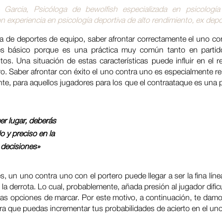
 Garcia, Psicóloga de bewolfish especializada en psicologí
n experiencia en psicología deportiva de alto rendimiento, ex depor
ía de deportes de equipo, saber afrontar correctamente el uno c
 es básico porque es una práctica muy común tanto en parti
os. Una situación de estas características puede influir en el re
o. Saber afrontar con éxito el uno contra uno es especialmente re
e, para aquellos jugadores para los que el contraataque es una p
er lugar, deberás
o y preciso en la
decisiones»
, un uno contra uno con el portero puede llegar a ser la fina lín
de la derrota. Lo cual, probablemente, añada presión al jugador dific
las opciones de marcar. Por este motivo, a continuación, te damo
ra que puedas incrementar tus probabilidades de acierto en el un