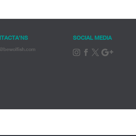
TACTA'NS
SOCIAL MEDIA
o@bewolfish.com