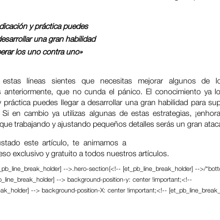
icación y práctica puedes
desarrollar una gran habilidad
erar los uno contra uno»
 estas líneas sientes que necesitas mejorar algunos de l
anteriormente, que no cunda el pánico. El conocimiento ya lo
 práctica puedes llegar a desarrollar una gran habilidad para su
 Si en cambio ya utilizas algunas de estas estrategias, ¡enhor
 que trabajando y ajustando pequeños detalles serás un gran atac
ustado este artículo, te animamos a
subscribirte a nuestro m
so exclusivo y gratuito a todos nuestros artículos.
t_pb_line_break_holder] -->.hero-section{<!-- [et_pb_line_break_holder] -->/*bot
b_line_break_holder] --> background-position-y: center !important;<!--
eak_holder] --> background-position-X: center !important;<!-- [et_pb_line_break_