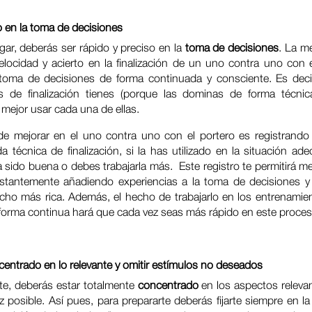
o en la toma de decisiones
gar, deberás ser rápido y preciso en la
toma de decisiones
. La m
velocidad y acierto en la finalización de un uno contra uno con 
 toma de decisiones de forma continuada y consciente. Es deci
es de finalización tienes (porque las dominas de forma técni
 mejor usar cada una de ellas.
e mejorar en el uno contra uno con el portero es registrand
da técnica de finalización, si la has utilizado en la situación ade
 sido buena o debes trabajarla más. Este registro te permitirá m
stantemente añadiendo experiencias a la toma de decisiones y
ho más rica. Además, el hecho de trabajarlo en los entrenamien
 forma continua hará que cada vez seas más rápido en este proces
centrado en lo relevante y omitir estímulos no deseados
rte, deberás estar totalmente
concentrado
en los aspectos releva
z posible. Así pues, para prepararte deberás fijarte siempre en la