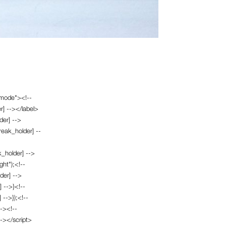
tmode"><!--
r] --></label>
der] -->
reak_holder] --
k_holder] -->
ght");<!--
der] -->
] -->}<!--
 -->});<!--
--><!--
--></script>