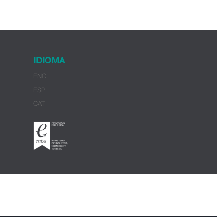
IDIOMA
ENG
ESP
CAT