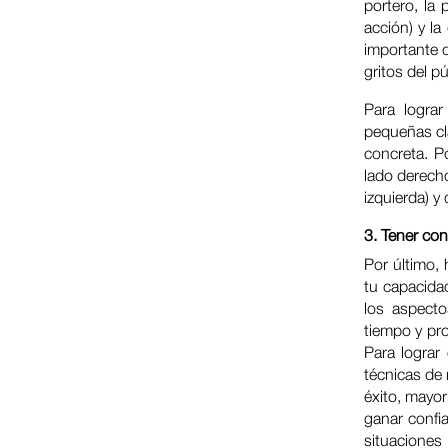
portero, la 
acción) y la
importante o
gritos del pú
Para lograr
pequeñas cl
concreta. P
lado derecho
izquierda) y
3. Tener co
Por último,
tu capacidad
los aspecto
tiempo y pro
Para lograr
técnicas de
éxito, mayor
ganar confia
situaciones