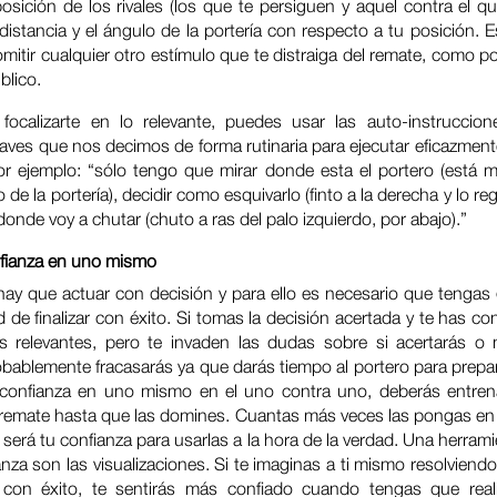
posición de los rivales (los que te persiguen y aquel contra el que
 distancia y el ángulo de la portería con respecto a tu posición. 
mitir cualquier otro estímulo que te distraiga del remate, como po
blico.
 focalizarte en lo relevante, puedes usar las auto-instruccione
aves que nos decimos de forma rutinaria para ejecutar eficazmen
or ejemplo: “sólo tengo que mirar donde esta el portero (está m
 de la portería), decidir como esquivarlo (finto a la derecha y lo re
 donde voy a chutar (chuto a ras del palo izquierdo, por abajo).”
nfianza en uno mismo
 hay que actuar con decisión y para ello es necesario que tengas
 de finalizar con éxito. Si tomas la decisión acertada y te has c
s relevantes, pero te invaden las dudas sobre si acertarás o 
bablemente fracasarás ya que darás tiempo al portero para prepar
 confianza en uno mismo en el uno contra uno, deberás entren
 remate hasta que las domines. Cuantas más veces las pongas en 
 será tu confianza para usarlas a la hora de la verdad. Una herramie
nza son las visualizaciones. Si te imaginas a ti mismo resolviendo
 con éxito, te sentirás más confiado cuando tengas que reali