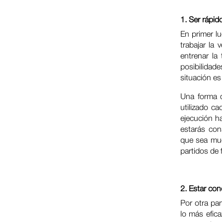
1. Ser rápid
En primer lu
trabajar la 
entrenar la
posibilidad
situación es
Una forma d
utilizado ca
ejecución ha
estarás con
que sea muc
partidos de
2. Estar con
Por otra pa
lo más efica