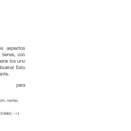
os aspectos
 tienes, con
perar los uno
abuena! Esto
ante.
agazine
para
tom, center,
holder] -->}