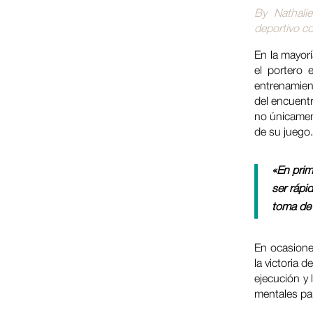
By Nathalie
deportivo co
En la mayor
el portero
entrenamient
del encuentr
no únicament
de su juego.
«En prim
ser rápid
toma de 
En ocasiones
la victoria 
ejecución y 
mentales pa