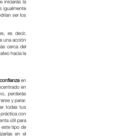
 iniciarás la
Es igualmente
drían ser los
s, es decir,
te una acción
ás cerca del
gateo hacia la
confianza
en
oncentrado en
no, perderás
arse y parar.
ar todas tus
práctica con
nta útil para
 este tipo de
zarlas en el