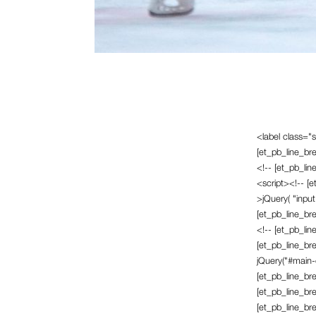
<label class="
[et_pb_line_br
<!-- [et_pb_li
<script><!-- [e
>jQuery( "input
[et_pb_line_bre
<!-- [et_pb_lin
[et_pb_line_bre
jQuery("#main-c
[et_pb_line_bre
[et_pb_line_br
[et_pb_line_br