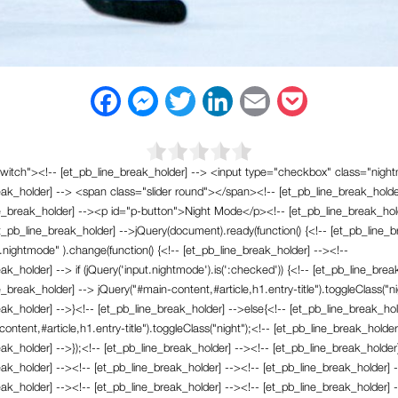
F
M
T
L
E
P
a
e
w
i
m
o
c
s
i
n
a
c
switch"><!-- [et_pb_line_break_holder] --> <input type="checkbox" class="nigh
eak_holder] --> <span class="slider round"></span><!-- [et_pb_line_break_holde
e
s
t
k
i
k
ne_break_holder] --><p id="p-button">Night Mode</p><!-- [et_pb_line_break_hol
b
e
t
e
l
e
t_pb_line_break_holder] -->jQuery(document).ready(function() {<!-- [et_pb_line_b
.nightmode" ).change(function() {<!-- [et_pb_line_break_holder] --><!--
o
n
e
d
t
ak_holder] --> if (jQuery('input.nightmode').is(':checked')) {<!-- [et_pb_line_brea
o
g
r
I
e_break_holder] --> jQuery("#main-content,#article,h1.entry-title").toggleClass("ni
ak_holder] -->}<!-- [et_pb_line_break_holder] -->else{<!-- [et_pb_line_break_hol
k
e
n
ontent,#article,h1.entry-title").toggleClass("night");<!-- [et_pb_line_break_holder
r
ak_holder] -->});<!-- [et_pb_line_break_holder] --><!-- [et_pb_line_break_holder]
eak_holder] --><!-- [et_pb_line_break_holder] --><!-- [et_pb_line_break_holder] 
eak_holder] --><!-- [et_pb_line_break_holder] --><!-- [et_pb_line_break_holder] 