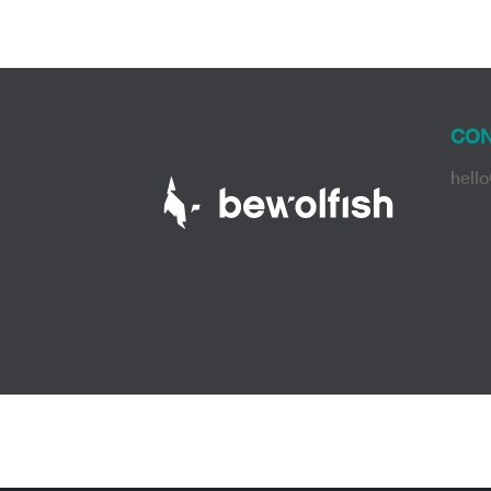
CON
hell