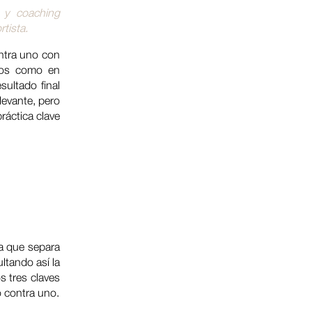
a y coaching
tista.
ontra uno con
dos como en
sultado final
levante, pero
ráctica clave
ea que separa
ultando así la
s tres claves
o contra uno.