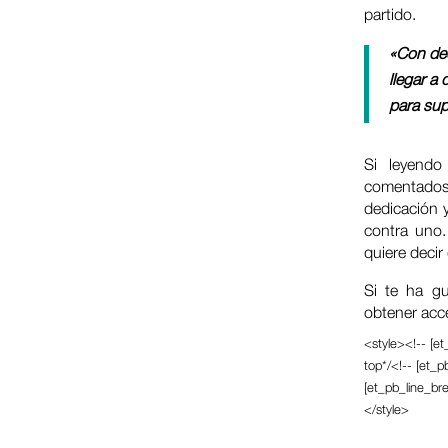
partido.
«Con ded
llegar a 
para sup
Si leyendo
comentados 
dedicación y
contra uno.
quiere decir
Si te ha g
obtener acce
<style><!-- [e
top*/<!-- [et_p
[et_pb_line_br
</style>