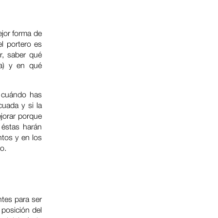
ejor forma de
el portero es
r, saber qué
ca) y en qué
o cuándo has
cuada y si la
ejorar porque
 éstas harán
tos y en los
o.
ntes para ser
 posición del